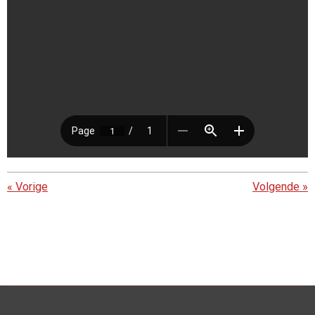
«
Vorige
Volgende
»