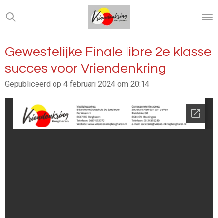
Ga
direct
naar
de
Gewestelijke Finale libre 2e klasse
hoofdinhoud
succes voor Vriendenkring
Gepubliceerd op 4 februari 2024 om 20:14