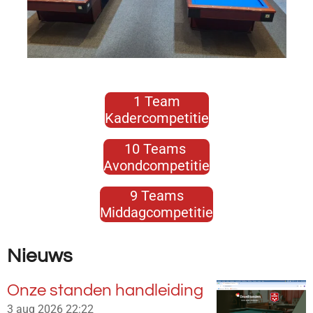
1 Team
Kadercompetitie
10 Teams
Avondcompetitie
9 Teams
Middagcompetitie
Nieuws
Onze standen handleiding
3 aug 2026
22:22