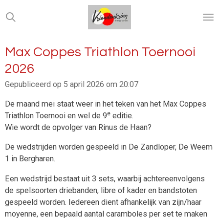
Ga
direct
naar
de
Max Coppes Triathlon Toernooi
hoofdinhoud
2026
Gepubliceerd op 5 april 2026 om 20:07
De maand mei staat weer in het teken van het Max Coppes
e
Triathlon Toernooi en wel de 9
editie.
Wie wordt de opvolger van Rinus de Haan?
De wedstrijden worden gespeeld in De Zandloper, De Weem
1 in Bergharen.
Een wedstrijd bestaat uit 3 sets, waarbij achtereenvolgens
de spelsoorten driebanden, libre of kader en bandstoten
gespeeld worden. Iedereen dient afhankelijk van zijn/haar
moyenne, een bepaald aantal caramboles per set te maken