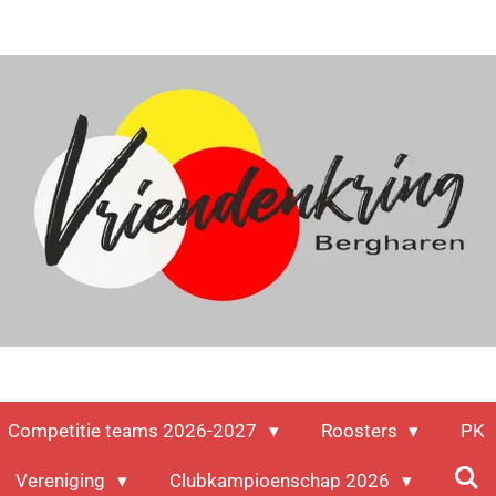
Competitie teams 2026-2027
Roosters
PK
Vereniging
Clubkampioenschap 2026