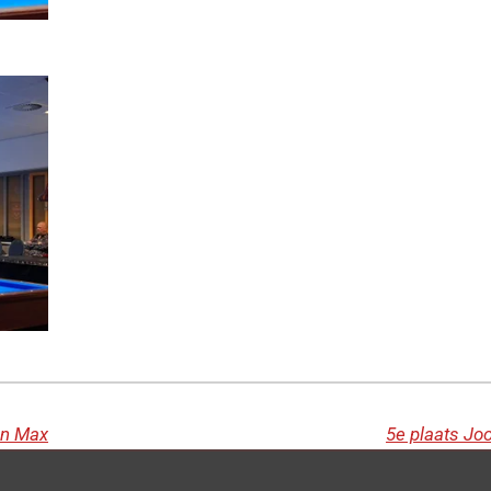
en Max
5e plaats Joo