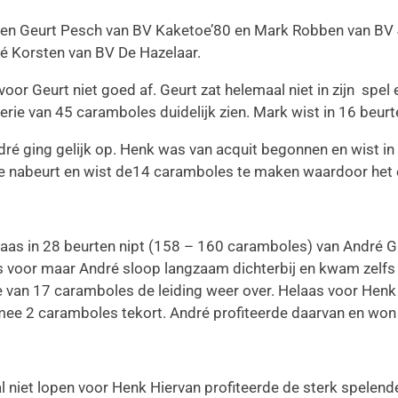
ssen Geurt Pesch van BV Kaketoe’80 en Mark Robben van BV
é Korsten van BV De Hazelaar.
 voor Geurt niet goed af. Geurt zat helemaal niet in zijn spe
serie van 45 caramboles duidelijk zien. Mark wist in 16 beur
dré ging gelijk op. Henk was van acquit begonnen en wist in
 nabeurt en wist de14 caramboles te maken waardoor het e
elaas in 28 beurten nipt (158 – 160 caramboles) van André
 voor maar André sloop langzaam dichterbij en kwam zelfs 
van 17 caramboles de leiding weer over. Helaas voor Henk b
 2 caramboles tekort. André profiteerde daarvan en won d
aal niet lopen voor Henk Hiervan profiteerde de sterk spele