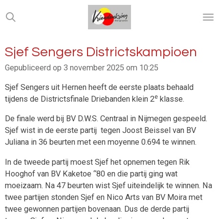
Ga
direct
naar
de
Sjef Sengers Districtskampioen
hoofdinhoud
Gepubliceerd op 3 november 2025 om 10:25
Sjef Sengers uit Hernen heeft de eerste plaats behaald
e
tijdens de Districtsfinale Driebanden klein 2
klasse.
De finale werd bij BV D.W.S. Centraal in Nijmegen gespeeld.
Sjef wist in de eerste partij tegen Joost Beissel van BV
Juliana in 36 beurten met een moyenne 0.694 te winnen.
In de tweede partij moest Sjef het opnemen tegen Rik
Hooghof van BV Kaketoe “80 en die partij ging wat
moeizaam. Na 47 beurten wist Sjef uiteindelijk te winnen. Na
twee partijen stonden Sjef en Nico Arts van BV Moira met
twee gewonnen partijen bovenaan. Dus de derde partij