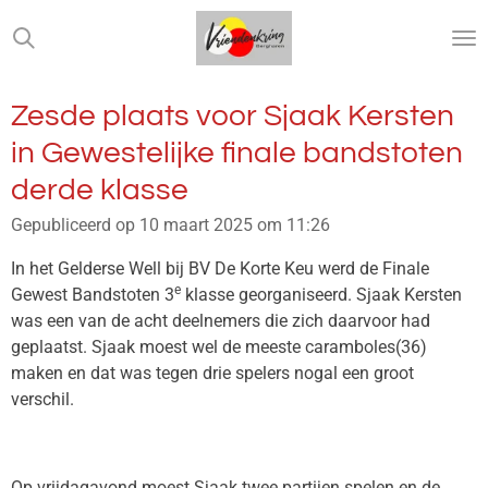
Ga
direct
naar
de
Zesde plaats voor Sjaak Kersten
hoofdinhoud
in Gewestelijke finale bandstoten
derde klasse
Gepubliceerd op 10 maart 2025 om 11:26
In het Gelderse Well bij BV De Korte Keu werd de Finale
e
Gewest Bandstoten 3
klasse georganiseerd. Sjaak Kersten
was een van de acht deelnemers die zich daarvoor had
geplaatst. Sjaak moest wel de meeste caramboles(36)
maken en dat was tegen drie spelers nogal een groot
verschil.
Op vrijdagavond moest Sjaak twee partijen spelen en de