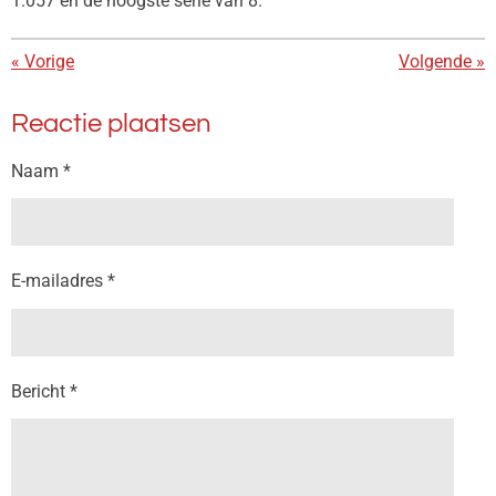
1.057 en de hoogste serie van 8.
«
Vorige
Volgende
»
Reactie plaatsen
Naam *
E-mailadres *
Bericht *